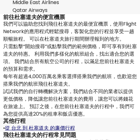
Middle East Airlines
Qatar Airways
前往杜塞道夫的便宜機票
我們可以協助您找到飛往杜塞道夫的最便宜機票，使用Flight
Network的應用程式輕鬆搜尋，客製化您的行程並享受一趟
順暢旅程。 可以在杜塞道夫旅行期間辦理報到的地方。
只需點擊“開始搜尋”或點擊我們的範例價格，即可享有到杜塞
道夫的特惠。 利用我們多樣化的航班組合，找出適合您的選
項。 我們結合所有航空公司的行程，以滿足您前往杜塞道夫
的預算和需求。
每年有超過4,000百萬名乘客選擇搭乘我們的航班，也歡迎您
搭乘我們的航班飛往杜塞道夫。
試試我們的自行轉機解決方案，我們結合不同的業者以提供
更低價格，降低讓您前往杜塞道夫的費用，讓您可以將錢花
在旅途上。 預訂之後，在您前往杜塞道夫的行程中，我們可
為您提供高達20%的租車和飯店優惠。
其他行程
•
從 台北 到 杜塞道夫 的廉價行程
飛往杜塞道夫的行程常見問題