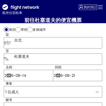
我的預訂
航班
住宿
租車
前往杜塞道夫的便宜機票
來回
單程
多個城市
從
台北
至
杜塞道夫
去程
回程
乘客
1 位成人
艙等